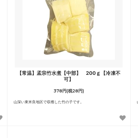
【常温】孟宗竹水煮【中部】 200ｇ【冷凍不
可】
378円(税28円)
山深い東米良地区で収穫した竹の子です。