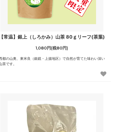
【常温】銀上（しろかみ）山茶 80ｇリーフ(茶葉)
1,080円(税80円)
西都の山奥、東米良（銀鏡・上揚地区）で自然が育てた味わい深い
山茶です。