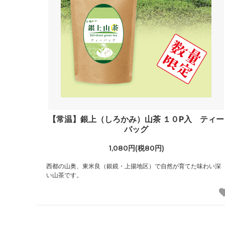
【常温】銀上（しろかみ）山茶 １０P入 ティー
バッグ
1,080円(税80円)
西都の山奥、東米良（銀鏡・上揚地区）で自然が育てた味わい深
い山茶です。