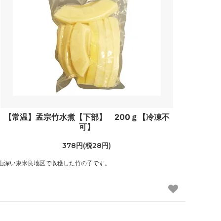
【常温】孟宗竹水煮【下部】 200ｇ【冷凍不
可】
378円(税28円)
山深い東米良地区で収穫した竹の子です。