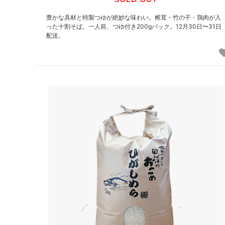
豊かな具材と特製つゆが絶妙な味わい。椎茸・竹の子・鶏肉が入
った十割そば。一人前、つゆ付き200gパック。12月30日〜31日
配送。