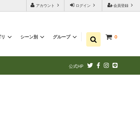
アカウント
ログイン
会員登録
ゴリ
シーン別
グループ
0
ゆずポン酢
プチギフト お祝い・結婚式・内祝いに
まとめ買い
公式HP
ギフト
ゆずドリンクでリフレッシュ！
あと1品（1000円以下）
定期購入