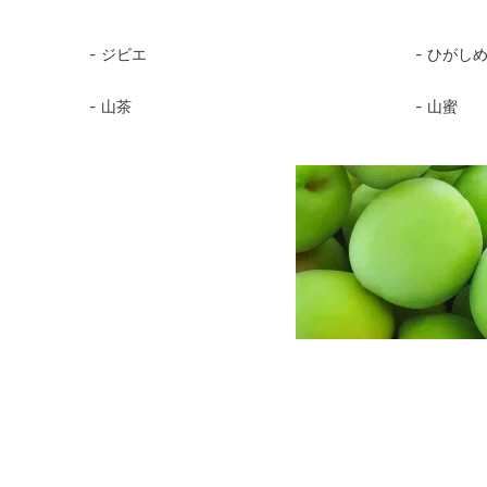
ジビエ
ひがし
山茶
山蜜