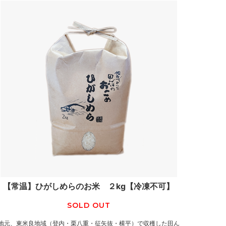
【常温】ひがしめらのお米 ２kg【冷凍不可】
SOLD OUT
地元、東米良地域（登内・栗八重・征矢抜・横平）で収穫した田ん