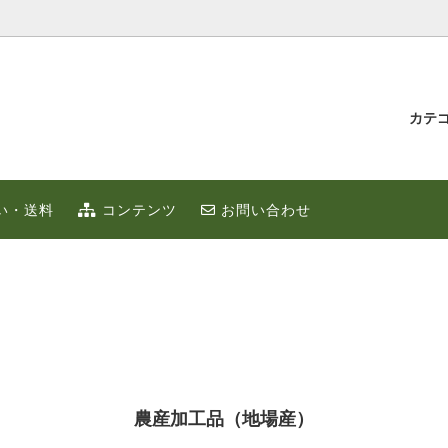
カテ
汁とゆず蜂蜜
持たせ・贈り物
IUMゆず
ゆずこしょう
冬のポカポカ健康 ゆず鍋 特集
贈り物・プチギフト
い・送料
コンテンツ
お問い合わせ
ず
お取り寄せ
限定
ゆずはっち（ジュース）
ゆずのギフト
業務用
種
農産加工品（地場産）
農産加工品（地場産）