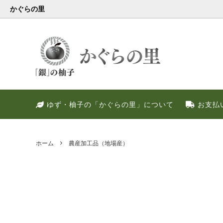
かぐらの里
会員様限定
健康・美容特集
特別キャンペーン
ゆず果
冬のお
PREM
ゆず・柚子の「かぐらの里」について
お支払
ゆず調味料
晩酌好き社員のススメ！！
季節限定
甘いゆ
ゆずの
ネット
ゆず皮
ゆずの
ホーム
農産加工品（地場産）