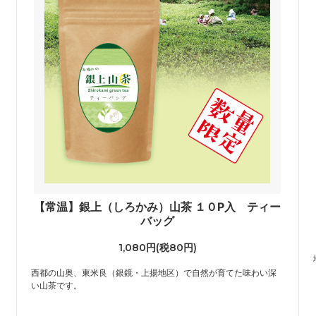
【常温】銀上（しろかみ）山茶 １０P入 ティー
バッグ
1,080円(税80円)
西都の山奥、東米良（銀鏡・上揚地区）で自然が育てた味わい深
い山茶です。