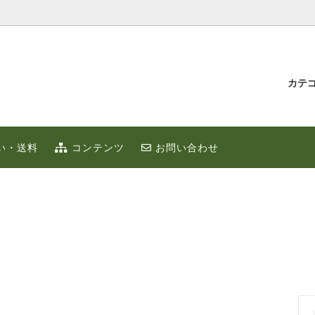
カテ
汁とゆず蜂蜜
持たせ・贈り物
IUMゆず
ゆずこしょう
冬のポカポカ健康 ゆず鍋 特集
贈り物・プチギフト
い・送料
コンテンツ
お問い合わせ
ず
お取り寄せ
限定
ゆずはっち（ジュース）
ゆずのギフト
業務用
種
農産加工品（地場産）