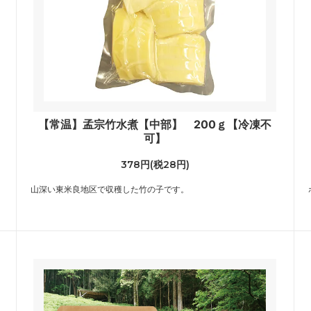
【常温】孟宗竹水煮【中部】 200ｇ【冷凍不
可】
378円(税28円)
山深い東米良地区で収穫した竹の子です。