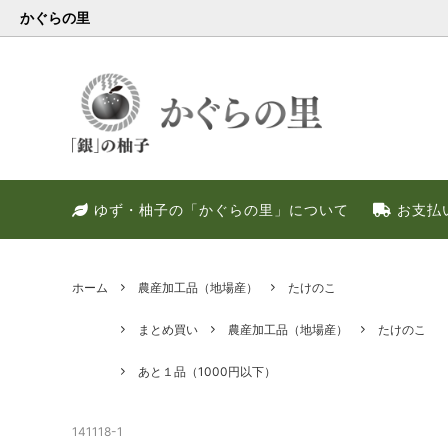
かぐらの里
会員様限定
健康・美容特集
特別キャンペーン
ゆず果
冬のお
PREM
ゆず・柚子の「かぐらの里」について
お支払
ゆず調味料
晩酌好き社員のススメ！！
季節限定
甘いゆ
ゆずの
ネット
ゆず皮
ゆずの
ホーム
農産加工品（地場産）
たけのこ
まとめ買い
農産加工品（地場産）
たけのこ
あと１品（1000円以下）
141118-1