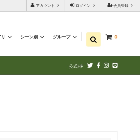
アカウント
ログイン
会員登録
ゴリ
シーン別
グループ
0
ゆずポン酢
プチギフト お祝い・結婚式・内祝いに
まとめ買い
公式HP
ギフト
ゆずドリンクでリフレッシュ！
あと1品（1000円以下）
定期購入