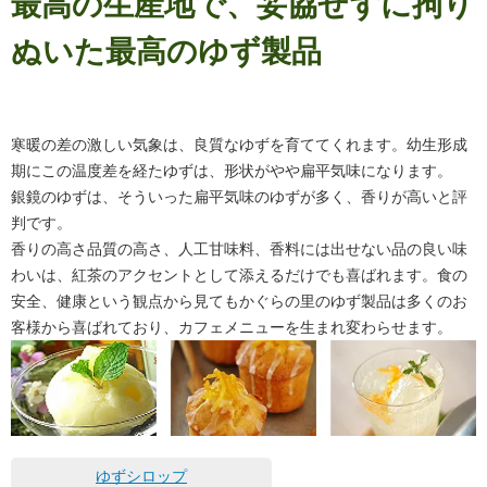
最高の生産地で、妥協せずに拘り
ぬいた最高のゆず製品
寒暖の差の激しい気象は、良質なゆずを育ててくれます。幼生形成
期にこの温度差を経たゆずは、形状がやや扁平気味になります。
銀鏡のゆずは、そういった扁平気味のゆずが多く、香りが高いと評
判です。
香りの高さ品質の高さ、人工甘味料、香料には出せない品の良い味
わいは、紅茶のアクセントとして添えるだけでも喜ばれます。食の
安全、健康という観点から見てもかぐらの里のゆず製品は多くのお
客様から喜ばれており、カフェメニューを生まれ変わらせます。
ゆずシロップ