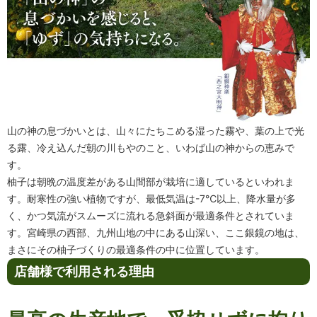
山の神の息づかいとは、山々にたちこめる湿った霧や、葉の上で光
る露、冷え込んだ朝の川もやのこと、いわば山の神からの恵みで
す。
柚子は朝晩の温度差がある山間部が栽培に適しているといわれま
す。耐寒性の強い植物ですが、最低気温は-7℃以上、降水量が多
く、かつ気流がスムーズに流れる急斜面が最適条件とされていま
す。宮崎県の西部、九州山地の中にある山深い、ここ銀鏡の地は、
まさにその柚子づくりの最適条件の中に位置しています。
店舗様で利用される理由