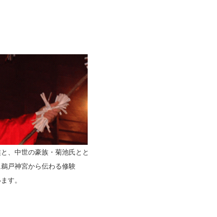
族と、中世の豪族・菊池氏とと
に鵜戸神宮から伝わる修験
います。