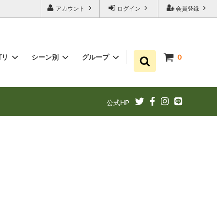
アカウント
ログイン
会員登録
ゴリ
シーン別
グループ
0
ゆずポン酢
プチギフト お祝い・結婚式・内祝いに
まとめ買い
公式HP
ギフト
ゆずドリンクでリフレッシュ！
あと1品（1000円以下）
定期購入