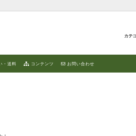
カテ
汁とゆず蜂蜜
持たせ・贈り物
IUMゆず
ゆずこしょう
冬のポカポカ健康 ゆず鍋 特集
贈り物・プチギフト
い・送料
コンテンツ
お問い合わせ
ず
お取り寄せ
限定
ゆずはっち（ジュース）
ゆずのギフト
業務用
種
農産加工品（地場産）
た！