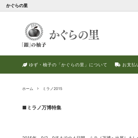
かぐらの里
会員様限定
健康・美容特集
特別キャンペーン
ゆず果
冬のお
PREM
ゆず・柚子の「かぐらの里」について
お支払
ゆず調味料
晩酌好き社員のススメ！！
季節限定
甘いゆ
ゆずの
ネット
ゆず皮
ゆずの
ホーム
ミラノ2015
■ミラノ万博特集
2015年、9/2～9/5までの４日間、ミラノ万博へ出展しまし