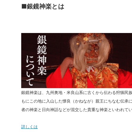
■銀鏡神楽とは
銀鏡神楽は、九州奥地・米良山系に古くから伝わる狩猟民
もにこの地に入山した懐良（かねなが）親王にちなむ伝承
者の神楽と日向神話などが混交した貴重な神楽といわれて
詳しくは