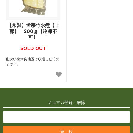
【常温】孟宗竹水煮【上
部】 200ｇ【冷凍不
可】
SOLD OUT
山深い東米良地区で収穫した竹の
子です。
メルマガ登録・解除