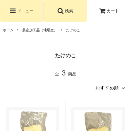
カート
メニュー
検索
ホーム
農産加工品（地場産）
たけのこ
たけのこ
3
全
商品