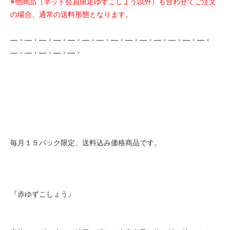
※他商品（ネット会員限定ゆずこしょう以外）も合わせてご注文
の場合、通常の送料形態となります。
―・―・―・―・―・―・―・―・―・―・―・―・―・―・
―・―・―・―・―・
毎月１５パック限定、送料込み価格商品です。
『赤ゆずこしょう』