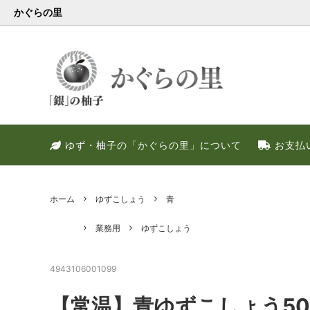
かぐらの里
会員様限定
健康・美容特集
特別キャンペーン
ゆず果
冬のお
PREM
ゆず・柚子の「かぐらの里」について
お支払
ゆず調味料
晩酌好き社員のススメ！！
季節限定
甘いゆ
ゆずの
ネット
ゆず皮
ゆずの
ホーム
ゆずこしょう
青
業務用
ゆずこしょう
4943106001099
【常温】青ゆずこしょう50