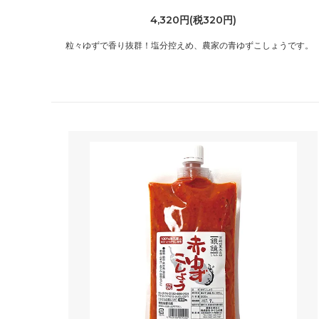
4,320円(税320円)
粒々ゆずで香り抜群！塩分控えめ、農家の青ゆずこしょうです。