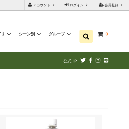
アカウント
ログイン
会員登録
ゴリ
シーン別
グループ
0
ゆずポン酢
プチギフト お祝い・結婚式・内祝いに
まとめ買い
公式HP
ギフト
ゆずドリンクでリフレッシュ！
あと1品（1000円以下）
定期購入