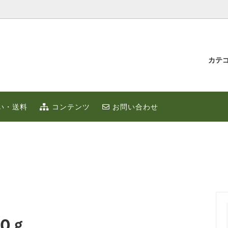
カテ
汁とゆず蜂蜜
持たせ・贈り物
IUMゆず
ゆずこしょう
冬のポカポカ健康 ゆず鍋 特集
贈り物・プチギフト
い・送料
コンテンツ
お問い合わせ
ず
お取り寄せ
限定
ゆずはっち（ジュース）
ゆずのギフト
業務用
種
農産加工品（地場産）
0ｇ