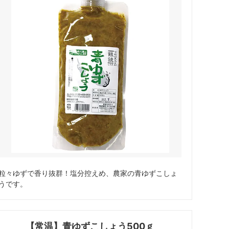
粒々ゆずで香り抜群！塩分控えめ、農家の青ゆずこしょ
うです。
【常温】青ゆずこしょう500ｇ