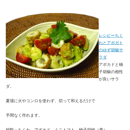
レシピーちく
わとアボガト
のゆず胡椒サ
ラダ
アボカドと柚
子胡椒の相性
が良いサラ
ダ。
夏場に火やコンロを使わず、切って和えるだけで
手間なく作れます。
材料：ちくわ、アボカド、ミニトマト、柚子胡椒（青）