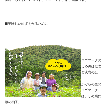
■美味しいゆずを作るために
ロゴマークの
しめ縄は信念
と決意の証
かぐらの里の
ロゴマーク
は、しめ縄に
銀の柚子。