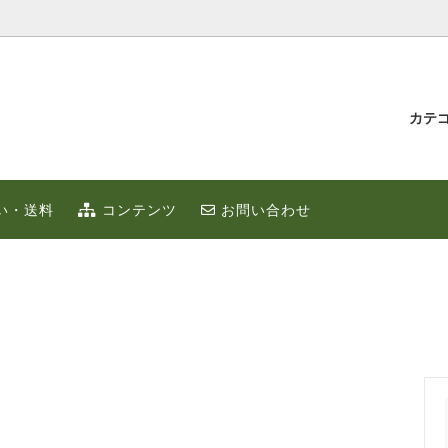
カテ
汁とゆず蜂蜜
持たせ・贈り物
IUMゆず
ゆずこしょう
冬のポカポカ健康 ゆず鍋 特集
贈り物・プチギフト
い・送料
コンテンツ
お問い合わせ
ず
お取り寄せ
限定
ゆずはっち（ジュース）
ゆずのギフト
業務用
種
農産加工品（地場産）