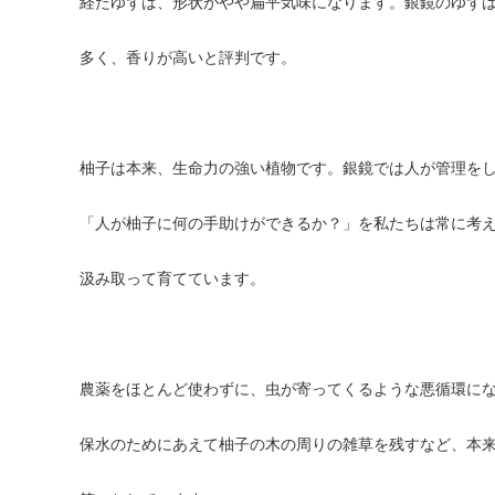
経たゆずは、形状がやや扁平気味になります。銀鏡のゆず
多く、香りが高いと評判です。
柚子は本来、生命力の強い植物です。銀鏡では人が管理を
「人が柚子に何の手助けができるか？」を私たちは常に考
汲み取って育てています。
農薬をほとんど使わずに、虫が寄ってくるような悪循環に
保水のためにあえて柚子の木の周りの雑草を残すなど、本