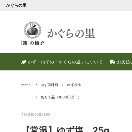
かぐらの里
会員様限定
健康・美容特集
特別キャンペーン
ゆず果
冬のお
PREM
ゆず・柚子の「かぐらの里」について
お支払
ゆず調味料
晩酌好き社員のススメ！！
季節限定
甘いゆ
ゆずの
ネット
ゆず皮
ゆずの
ホーム
ゆず調味料
ゆず粉末
あと１品（1000円以下）
4943106000894
【常温】ゆず塩 25g