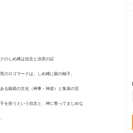
クのしめ縄は信念と決意の証
里のロゴマークは、しめ縄に銀の柚子。
ある銀鏡の文化（神事・神楽）と集落の宝
子を担うという信念と、神に誓ってまじめな
す。