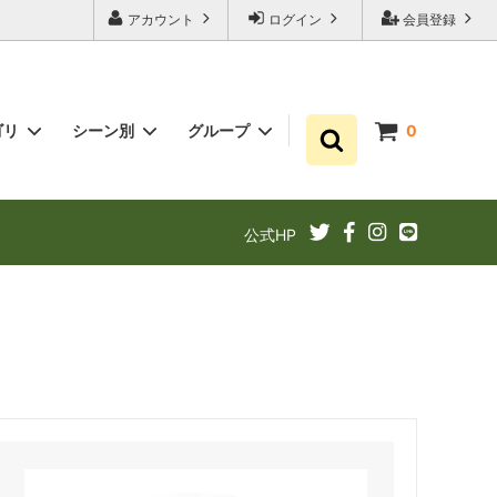
アカウント
ログイン
会員登録
ゴリ
シーン別
グループ
0
ゆずポン酢
プチギフト お祝い・結婚式・内祝いに
まとめ買い
公式HP
ギフト
ゆずドリンクでリフレッシュ！
あと1品（1000円以下）
定期購入