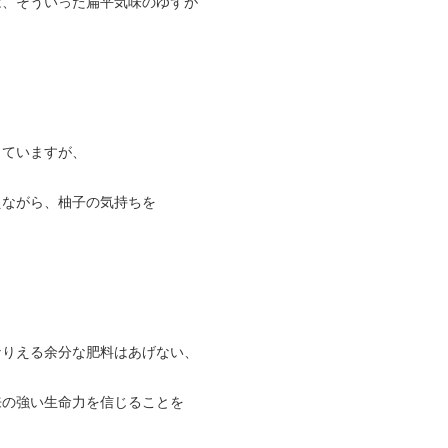
は、そういった扁平気味のゆずが
していますが、
えながら、柚子の気持ちを
なりえる余分な肥料はあげない、
来の強い生命力を信じることを