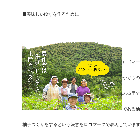
■美味しいゆずを作るために
ロゴマー
かぐらの
ふる里で
である柚
柚子づくりをするという決意をロゴマークで表現していま