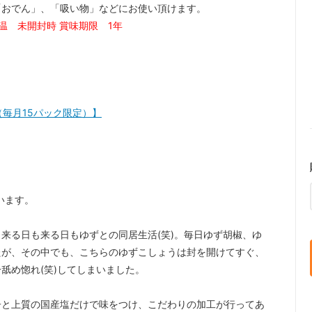
「おでん」、「吸い物」などにお使い頂けます。
温 未開封時 賞味期限 1年
（毎月15パック限定）】
います。
来る日も来る日もゆずとの同居生活(笑)。毎日ゆず胡椒、ゆ
たが、その中でも、こちらのゆずこしょうは封を開けてすぐ、
舐め惚れ(笑)してしまいました。
子と上質の国産塩だけで味をつけ、こだわりの加工が行ってあ