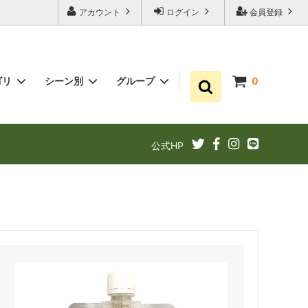
アカウント
ログイン
会員登録
ゴリ
シーン別
グループ
0
ゆずポン酢
プチギフト お祝い・結婚式・内祝いに
まとめ買い
公式HP
ギフト
ゆずドリンクでリフレッシュ！
あと1品（1000円以下）
定期購入