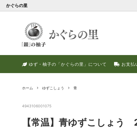
かぐらの里
会員様限定
健康・美容特集
特別キャンペーン
ゆず果
冬のお
PREM
ゆず・柚子の「かぐらの里」について
お支払
ゆず調味料
晩酌好き社員のススメ！！
季節限定
甘いゆ
ゆずの
ネット
ゆず皮
ゆずの
ホーム
ゆずこしょう
青
4943106001075
【常温】青ゆずこしょう 2