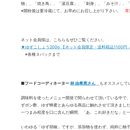
物」、「焼き鳥」、「湯豆腐」、「刺身」、「みそ汁」、
※開栓後は要冷蔵にて、お早めにお召し上がり下さい。
常
ネット会員様は、こちらもぜひご覧ください。
★ゆずこしょう200g 【ネット会員限定・送料税込1100円
※各種３パックまで
■フードコーディネーター
林 由希恵さん
もオススメして
調味料を使ったメニュー開発で関らわせて頂いている中で、
ずポン酢、ゆず蜂蜜とあらゆる商品に触れさせて頂きまし
一つまみ程度を口に含んだ瞬間、「あ、これ好きだな」と一
いわゆる「ゆず胡椒」ですが、添加物を使わず、純粋に柚