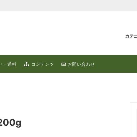
カテ
汁とゆず蜂蜜
持たせ・贈り物
IUMゆず
ゆずこしょう
冬のポカポカ健康 ゆず鍋 特集
贈り物・プチギフト
い・送料
コンテンツ
お問い合わせ
ず
お取り寄せ
限定
ゆずはっち（ジュース）
ゆずのギフト
業務用
種
農産加工品（地場産）
00g