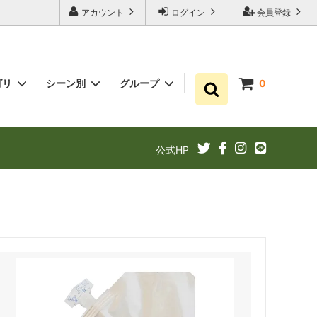
アカウント
ログイン
会員登録
ゴリ
シーン別
グループ
0
ゆずポン酢
プチギフト お祝い・結婚式・内祝いに
まとめ買い
公式HP
ギフト
ゆずドリンクでリフレッシュ！
あと1品（1000円以下）
定期購入