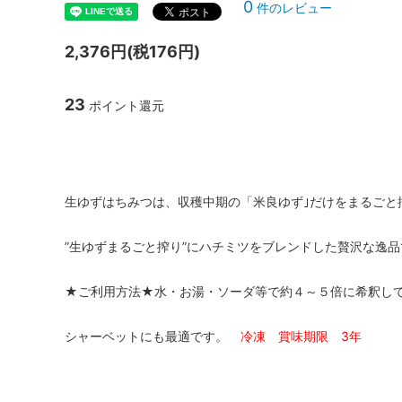
0
件のレビュー
2,376円(税176円)
23
ポイント還元
生ゆずはちみつは、収穫中期の「米良ゆず｣だけをまるごと
”生ゆずまるごと搾り”にハチミツをブレンドした贅沢な逸品
★ご利用方法★水・お湯・ソーダ等で約４～５倍に希釈し
シャーベットにも最適です。
冷凍 賞味期限 3年