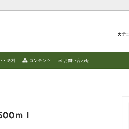
カテ
汁とゆず蜂蜜
持たせ・贈り物
IUMゆず
ゆずこしょう
冬のポカポカ健康 ゆず鍋 特集
贈り物・プチギフト
い・送料
コンテンツ
お問い合わせ
ず
お取り寄せ
限定
ゆずはっち（ジュース）
ゆずのギフト
業務用
種
農産加工品（地場産）
00ｍｌ