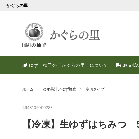
かぐらの里
会員様限定
健康・美容特集
特別キャンペーン
ゆず果
冬のお
PREM
ゆず・柚子の「かぐらの里」について
お支払
ゆず調味料
晩酌好き社員のススメ！！
季節限定
甘いゆ
ゆずの
ネット
ゆず皮
ゆずの
ホーム
ゆず果汁とゆず蜂蜜
冷凍タイプ
4943106000283
【冷凍】生ゆずはちみつ 5