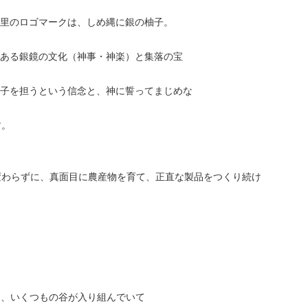
里のロゴマークは、しめ縄に銀の柚子。
ある銀鏡の文化（神事・神楽）と集落の宝
子を担うという信念と、神に誓ってまじめな
す。
変わらずに、真面目に農産物を育て、正直な製品をつくり続け
く、いくつもの谷が入り組んでいて