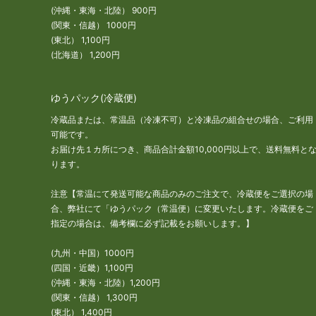
(沖縄・東海・北陸） 900円
(関東・信越） 1000円
(東北） 1,100円
(北海道） 1,200円
ゆうパック(冷蔵便)
冷蔵品または、常温品（冷凍不可）と冷凍品の組合せの場合、ご利用
可能です。
お届け先１カ所につき、商品合計金額10,000円以上で、送料無料と
ります。
注意【常温にて発送可能な商品のみのご注文で、冷蔵便をご選択の場
合、弊社にて「ゆうパック（常温便）に変更いたします。冷蔵便をご
指定の場合は、備考欄に必ず記載をお願いします。】
(九州・中国）1000円
(四国・近畿）1,100円
(沖縄・東海・北陸）1,200円
(関東・信越） 1,300円
(東北） 1,400円