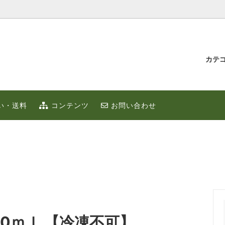
カテ
汁とゆず蜂蜜
持たせ・贈り物
IUMゆず
ゆずこしょう
冬のポカポカ健康 ゆず鍋 特集
贈り物・プチギフト
い・送料
コンテンツ
お問い合わせ
ず
お取り寄せ
限定
ゆずはっち（ジュース）
ゆずのギフト
業務用
種
農産加工品（地場産）
00ｍｌ 【冷凍不可】