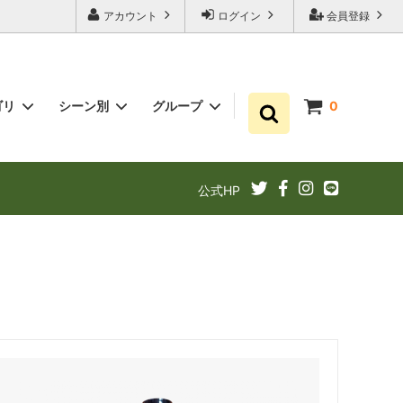
アカウント
ログイン
会員登録
ゴリ
シーン別
グループ
0
ゆずポン酢
プチギフト お祝い・結婚式・内祝いに
まとめ買い
公式HP
ギフト
ゆずドリンクでリフレッシュ！
あと1品（1000円以下）
定期購入