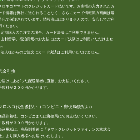
クロネコヤマトのクレジットカード払いです。お客様の入力されたカ
ード情報は弊社に送られることなく、さらにカード情報流力画面は暗
号化で保護されています。情報流出はありませんので、安心してご利
用ください。
※定期購入のご注文の場合、カード決済はご利用できません。
※山村留学、宿泊費用のお支払にはカード決済はご利用いただけませ
ん。
※法人様からのご注文にカード決済はご利用いただけません。
代金引換
お届けにあがった配送業者に直接、お支払いください。
手数料が２００円かかります。
クロネコ代金後払い（コンビニ・郵便局後払い）
商品到着後、コンビニまたは郵便局にてお支払いください。
手数料が３００円かかります。
振込用紙は、商品到着後に「ヤマトクレジットファイナンス株式会
社」より購入者様へお届けいたします。