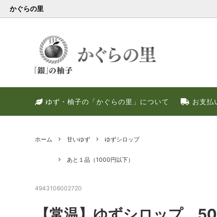
かぐらの里
会員様限定
健康・美容特集
特別キャンペーン
ゆず果
冬のお
PREM
ゆず・柚子の「かぐらの里」について
お支払
ゆず調味料
晩酌好き社員のススメ！！
季節限定
甘いゆ
ゆずの
ネット
ゆず皮
ゆずの
ホーム
甘いゆず
ゆずシロップ
あと１品（1000円以下）
4943106002720
【常温】ゆずシロップ 5