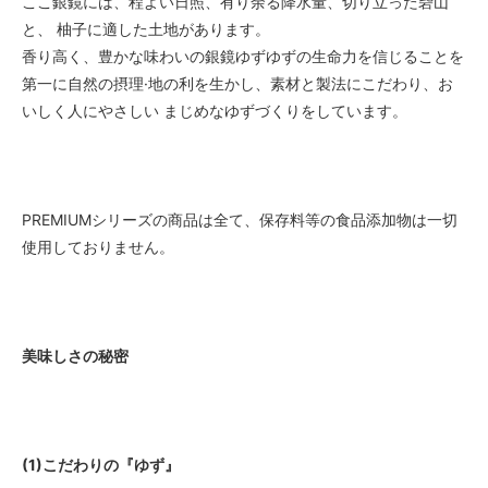
ここ銀鏡には、程よい日照、有り余る降水量、切り立った砦山
と、 柚子に適した土地があります。
香り高く、豊かな味わいの銀鏡ゆずゆずの生命力を信じることを
第一に自然の摂理·地の利を生かし、素材と製法にこだわり、お
いしく人にやさしい まじめなゆずづくりをしています。
PREMIUMシリーズの商品は全て、保存料等の食品添加物は一切
使用しておりません。
美味しさの秘密
(1)こだわりの『ゆず』