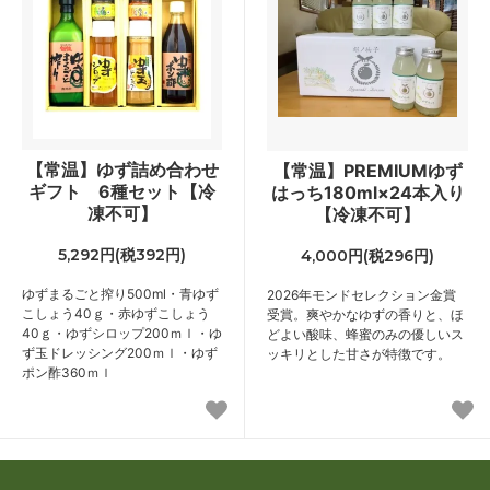
【常温】ゆず詰め合わせ
【常温】PREMIUMゆず
ギフト 6種セット【冷
はっち180ml×24本入り
凍不可】
【冷凍不可】
5,292円(税392円)
4,000円(税296円)
ゆずまるごと搾り500ml・青ゆず
2026年モンドセレクション金賞
こしょう40ｇ・赤ゆずこしょう
受賞。爽やかなゆずの香りと、ほ
40ｇ・ゆずシロップ200ｍｌ・ゆ
どよい酸味、蜂蜜のみの優しいス
ず玉ドレッシング200ｍｌ・ゆず
ッキリとした甘さが特徴です。
ポン酢360ｍｌ