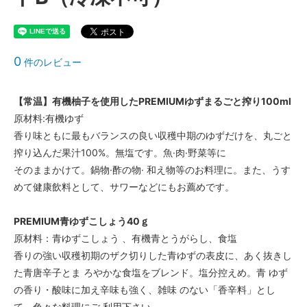
0
件のレビュー
【常温】有機柚子を使用したPREMIUMゆずまるごと搾り100ml
原材料:有機ゆず
香り味ともに最もバランスの良い収穫中期のゆずだけを、丸ごと
搾り込んだ果汁100%。無塩です。魚·肉·野菜等に
そのままかけて。鍋物·酢の物· 和え物等のお料理に。また、うす
めて健康飲料として、サワーなどにもお薦めです。
PREMIUM青ゆずこしょう40ｇ
原材料：青ゆずこしょう 、有機青とうがらし、食塩
香りの強い収穫初期のザク切りした青ゆずの表皮に、あく抜きし
た青唐辛子とま ろやかな食塩をブレンド。塩分控えめ。青 ゆず
の香り・酸味に加え辛味も強く、雑味 のない「香辛料」とし
て、色々な料理にご 利用下さい。