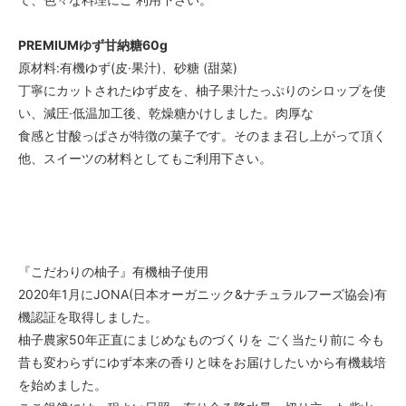
PREMIUMゆず甘納糖60g
原材料:有機ゆず(皮·果汁)、砂糖 (甜菜)
丁寧にカットされたゆず皮を、柚子果汁たっぷりのシロップを使
い、減圧·低温加工後、乾燥糖かけしました。肉厚な
食感と甘酸っぱさが特徴の菓子です。そのまま召し上がって頂く
他、スイーツの材料としてもご利用下さい。
『こだわりの柚子』有機柚子使用
2020年1月にJONA(日本オーガニック&ナチュラルフーズ協会)有
機認証を取得しました。
柚子農家50年正直にまじめなものづくりを ごく当たり前に 今も
昔も変わらずにゆず本来の香りと味をお届けしたいから有機栽培
を始めました。