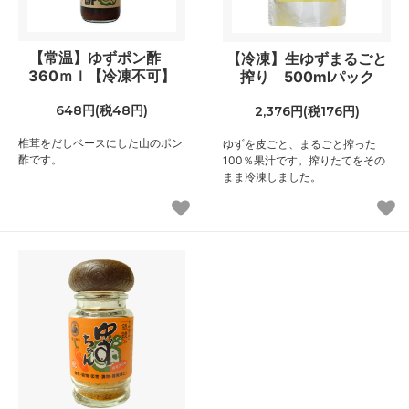
【常温】ゆずポン酢
【冷凍】生ゆずまるごと
360ｍｌ【冷凍不可】
搾り 500mlパック
648円(税48円)
2,376円(税176円)
椎茸をだしベースにした山のポン
ゆずを皮ごと、まるごと搾った
酢です。
100％果汁です。搾りたてをその
まま冷凍しました。