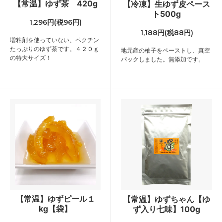
【常温】ゆず茶 420g
【冷凍】生ゆず皮ペース
ト500g
1,296円(税96円)
1,188円(税88円)
増粘剤を使っていない、ペクチン
たっぷりのゆず茶です。４２０ｇ
地元産の柚子をペーストし、真空
の特大サイズ！
パックしました。無添加です。
【常温】ゆずピール１
【常温】ゆずちゃん【ゆ
kg【袋】
ず入り七味】100g